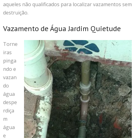
aqueles não qualificados para localizar vazamentos sem
destruição.
Vazamento de Água Jardim Quietude
Torne
iras
pinga
ndo e
vazan
do
água
despe
rdiça
m
água
e