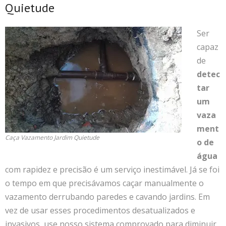
Quietude
Ser
capaz
de
detec
tar
um
vaza
ment
Caça Vazamento Jardim Quietude
o de
água
com rapidez e precisão é um serviço inestimável. Já se foi
o tempo em que precisávamos caçar manualmente o
vazamento derrubando paredes e cavando jardins. Em
vez de usar esses procedimentos desatualizados e
invasivos, use nosso sistema comprovado para diminuir