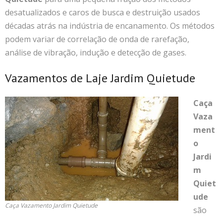
desatualizados e caros de busca e destruição usados
décadas atrás na indústria de encanamento. Os métodos
podem variar de correlação de onda de rarefação,
análise de vibração, indução e detecção de gases.
Vazamentos de Laje Jardim Quietude
Caça
Vaza
ment
o
Jardi
m
Quiet
ude
Caça Vazamento Jardim Quietude
são