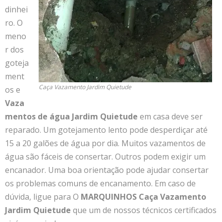
dinhei
ro. O
meno
r dos
goteja
ment
Caça Vazamento Jardim Quietude
os e
Vaza
mentos de água Jardim Quietude
em casa deve ser
reparado. Um gotejamento lento pode desperdiçar até
15 a 20 galões de água por dia. Muitos vazamentos de
água são fáceis de consertar. Outros podem exigir um
encanador. Uma boa orientação pode ajudar consertar
os problemas comuns de encanamento. Em caso de
dúvida, ligue para O
MARQUINHOS Caça Vazamento
Jardim Quietude
que um de nossos técnicos certificados