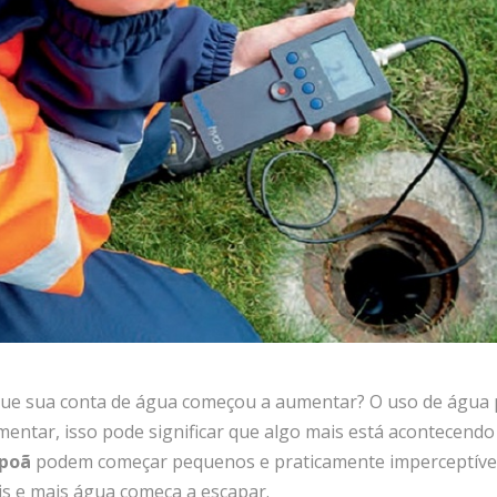
ue sua conta de água começou a aumentar? O uso de água
mentar, isso pode significar que algo mais está acontecend
apoã
podem começar pequenos e praticamente imperceptívei
 e mais água começa a escapar.