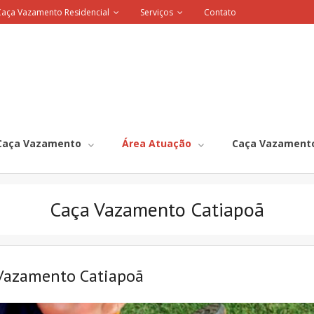
Caça Vazamento Residencial
Serviços
Contato
Caça Vazamento
Área Atuação
Caça Vazamento
Caça Vazamento Catiapoã
Vazamento Catiapoã