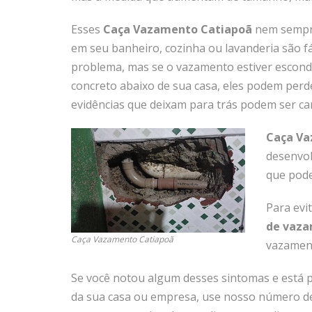
Esses
Caça Vazamento Catiapoã
nem sempre
em seu banheiro, cozinha ou lavanderia são fá
problema, mas se o vazamento estiver escondi
concreto abaixo de sua casa, eles podem perd
evidências que deixam para trás podem ser car
Caça Va
desenvol
que pode 
Para evi
de vaz
Caça Vazamento Catiapoã
vazament
Se você notou algum desses sintomas e est
da sua casa ou empresa, use nosso número de 