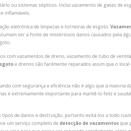
tário ou sistemas sépticos. Inclui vazamento de gases de es
 inflamáveis.
ação eletrônica de limpezas e torneiras de esgoto.
Vazamen
stumam ser a fonte de misteriosos danos causados pela ág
goto.
s com vazamentos de dreno, vazamento de tubo de ventil
sgoto
e drenos são facilmente reparados assim que o local
ando com segurança e eficiência não é algo que a maioria d
mas é extremamente importante para mantê-lo feliz e saudá
tipos de danos e destruição, portanto evitá-los a todo cust
ce um serviço completo de
detecção de vazamentos
que 
 sua casa para que possa ser reparado rapidamente antes 