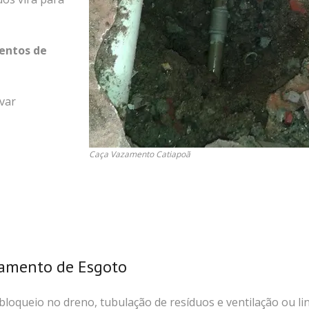
entos de
var
Caça Vazamento Catiapoã
amento de Esgoto
loqueio no dreno, tubulação de resíduos e ventilação ou li