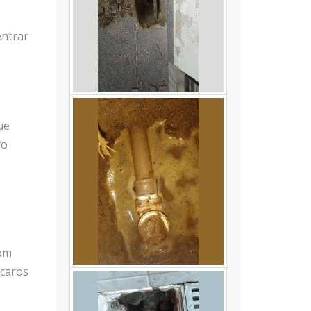
entrar
ue
ro
com
 caros