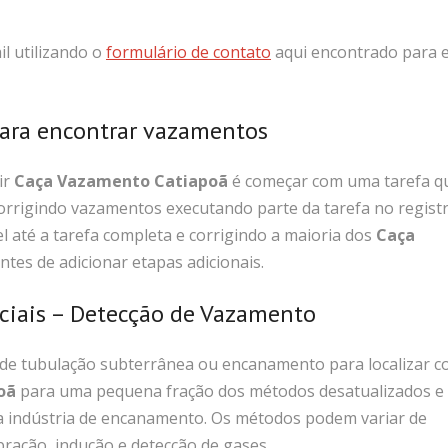
l utilizando o
formulário de contato
aqui encontrado para 
para encontrar vazamentos
ir
Caça Vazamento Catiapoã
é começar com uma tarefa q
corrigindo vazamentos executando parte da tarefa no regist
até a tarefa completa e corrigindo a maioria dos
Caça
tes de adicionar etapas adicionais.
nciais – Detecção de Vazamento
de tubulação subterrânea ou encanamento para localizar 
oã
para uma pequena fração dos métodos desatualizados e
na indústria de encanamento. Os métodos podem variar de
bração, indução e detecção de gases.