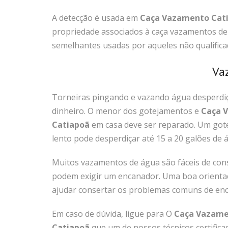
A detecção é usada em
Caça Vazamento Cat
propriedade associados à caça vazamentos de
semelhantes usadas por aqueles não qualifica
Va
Torneiras pingando e vazando água desperdi
dinheiro. O menor dos gotejamentos e
Caça 
Catiapoã
em casa deve ser reparado. Um go
lento pode desperdiçar até 15 a 20 galões de á
Muitos vazamentos de água são fáceis de con
podem exigir um encanador. Uma boa orient
ajudar consertar os problemas comuns de en
Em caso de dúvida, ligue para O
Caça Vazam
Catiapoã
que um de nossos técnicos certifica