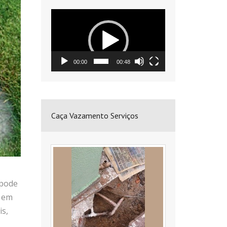
Tocador
de
vídeo
00:00
00:48
Caça Vazamento Serviços
 pode
o em
s,