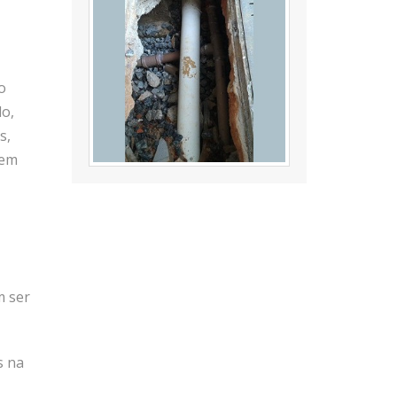
o
o,
s,
 em
m ser
s na