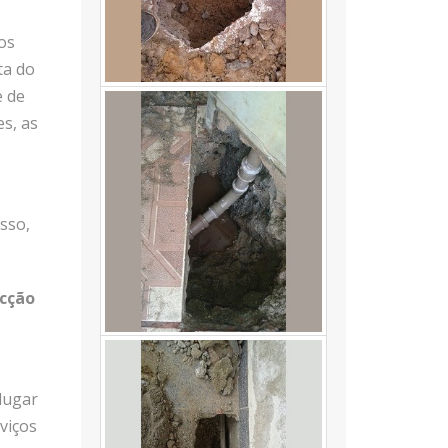
os
ta do
e de
s, as
sso,
cção
lugar
viços