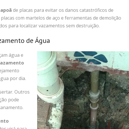
iapoã
de placas para evitar os danos catastróficos de
 placas com martelos de aço e ferramentas de demolição
dos para localizar vazamentos sem destruição.
zamento de Água
çam água e
Vazamento
tejamento
gua por dia.
sertar.
Outros
ação pode
canamento.
ento
dos virá para