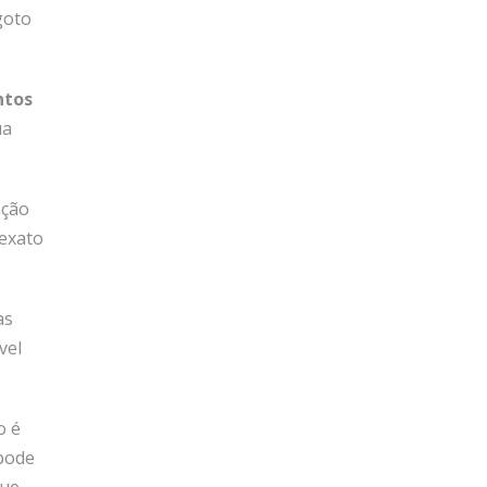
goto
tos
ua
ação
 exato
as
vel
o é
pode
que