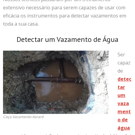
extensivo necessário para serem capazes de usar com
eficácia os instrumentos para detectar vazamentos em
toda a sua casa.
Detectar um Vazamento de Água
Ser
capaz
de
detec
tar
um
vaza
ment
Caça Vazamento Itararé
o de
água