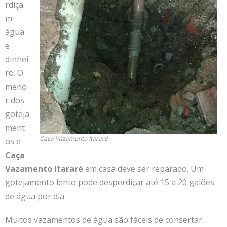
rdiça
m
água
e
dinhei
ro. O
meno
r dos
goteja
ment
Caça Vazamento Itararé
os e
Caça
Vazamento Itararé
em casa deve ser reparado. Um
gotejamento lento pode desperdiçar até 15 a 20 galões
de água por dia.
Muitos vazamentos de água são fáceis de consertar.