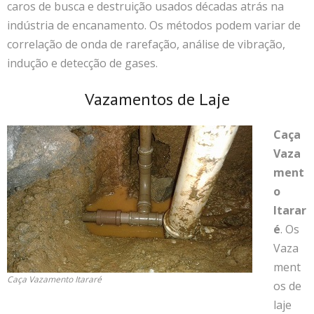
caros de busca e destruição usados décadas atrás na
indústria de encanamento. Os métodos podem variar de
correlação de onda de rarefação, análise de vibração,
indução e detecção de gases.
Vazamentos de Laje
Caça
Vaza
ment
o
Itarar
é
. Os
Vaza
ment
Caça Vazamento Itararé
os de
laje