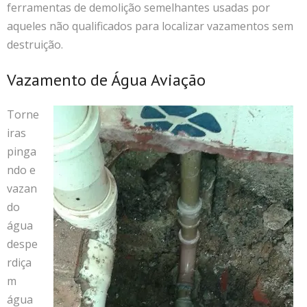
ferramentas de demolição semelhantes usadas por
aqueles não qualificados para localizar vazamentos sem
destruição.
Vazamento de Água Aviação
Torne
iras
pinga
ndo e
vazan
do
água
despe
rdiça
m
água