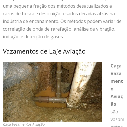
uma pequena fração dos métodos desatualizados e
caros de busca e destruição usados décadas atrás na
indústria de encanamento. Os métodos podem variar de
correlação de onda de rarefação, análise de vibração,
indução e detecção de gases.
Vazamentos de Laje Aviação
Caça
Vaza
ment
o
Aviaç
ão
são
vazam
Caça Vazamentos Aviação
entos