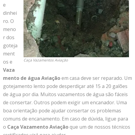
e
dinhei
ro. O
meno
r dos
goteja
ment
Caça Vazamentos Aviação
os e
Vaza
mento de água Aviação
em casa deve ser reparado. Um
gotejamento lento pode desperdiçar até 15 a 20 galões
de água por dia. Muitos vazamentos de água são fáceis
de consertar. Outros podem exigir um encanador. Uma
boa orientação pode ajudar consertar os problemas
comuns de encanamento. Em caso de dúvida, ligue para
o
Caça Vazamento Aviação
que um de nossos técnicos
certificados virá para ajudar.